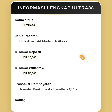
INFORMASI LENGKAP ULTRA88
Nama Situs
ULTRA88
Jenis Pasaran
Link Alternatif Mudah Di Akses
Minimal Deposit
IDR 10,000
Minimal Withdraw
IDR 50,000
Transaksi Pembayaran
Transfer Bank Lokal • E-wallet • QRIS
Rating