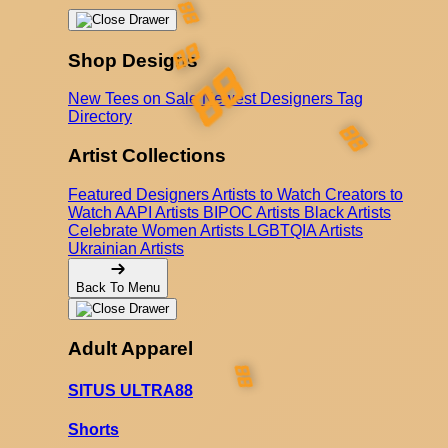
Shop Designs
New Tees on Sale
Newest Designers
Tag
Directory
Artist Collections
Featured Designers
Artists to Watch
Creators to
Watch
AAPI Artists
BIPOC Artists
Black Artists
Celebrate Women Artists
LGBTQIA Artists
Ukrainian Artists
Back To Menu
Adult Apparel
SITUS ULTRA88
Shorts