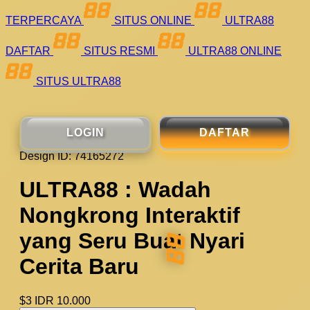
TERPERCAYA
SITUS ONLINE
ULTRA88
DAFTAR
SITUS RESMI
ULTRA88 ONLINE
SITUS ULTRA88
LOGIN
DAFTAR
Design ID: 74165272
ULTRA88 : Wadah
Nongkrong Interaktif
yang Seru Buat Nyari
Cerita Baru
$3
IDR 10.000