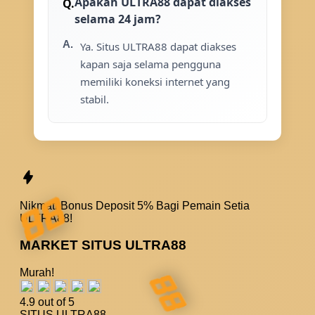
Apakah ULTRA88 dapat diakses
selama 24 jam?
Ya. Situs ULTRA88 dapat diakses
kapan saja selama pengguna
memiliki koneksi internet yang
stabil.
Nikmati
Bonus Deposit 5%
Bagi Pemain Setia
ULTRA88!
MARKET SITUS ULTRA88
Murah!
4.9 out of 5
SITUS ULTRA88