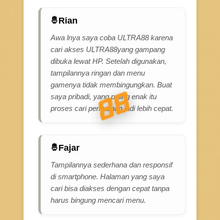
Rian
Awa lnya saya coba ULTRA88 karena
cari akses ULTRA88yang gampang
dibuka lewat HP. Setelah digunakan,
tampilannya ringan dan menu
gamenya tidak membingungkan. Buat
saya pribadi, yang paling enak itu
proses cari permainan jadi lebih cepat.
Fajar
Tampilannya sederhana dan responsif
di smartphone. Halaman yang saya
cari bisa diakses dengan cepat tanpa
harus bingung mencari menu.