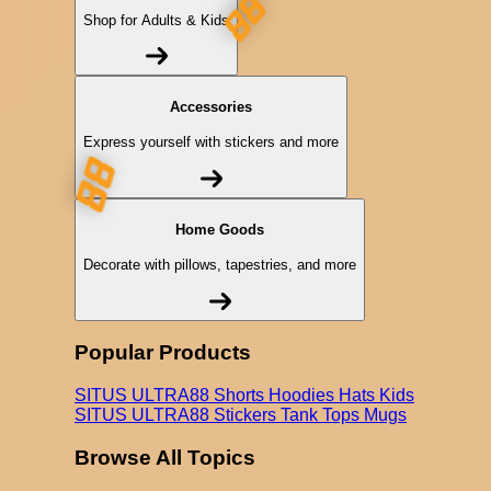
Shop for Adults & Kids
Accessories
Express yourself with stickers and more
Home Goods
Decorate with pillows, tapestries, and more
Popular Products
SITUS ULTRA88
Shorts
Hoodies
Hats
Kids
SITUS ULTRA88
Stickers
Tank Tops
Mugs
Browse All Topics