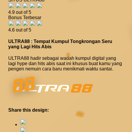
4.9 out of 5
Bonus Terbesar
4.6 out of 5
ULTRA88 : Tempat Kumpul Tongkrongan Seru
yang Lagi Hits Abis
ULTRA88 hadir sebagai wadah kumpul digital yang
lagi hype dan hits abis saat ini khusus buat kamu yang
pengen nemuin cara baru menikmati waktu santai.
Share this design: