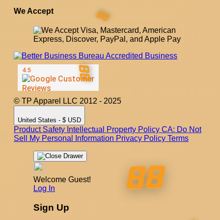
We Accept
© TP Apparel LLC 2012 - 2025
United States - $ USD
Product Safety
Intellectual Property Policy
CA: Do Not
Sell My Personal Information
Privacy Policy
Terms
Welcome Guest!
Log In
Sign Up