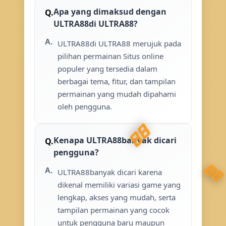
Apa yang dimaksud dengan
ULTRA88di ULTRA88?
ULTRA88di ULTRA88 merujuk pada
pilihan permainan Situs online
populer yang tersedia dalam
berbagai tema, fitur, dan tampilan
permainan yang mudah dipahami
oleh pengguna.
Kenapa ULTRA88banyak dicari
pengguna?
ULTRA88banyak dicari karena
dikenal memiliki variasi game yang
lengkap, akses yang mudah, serta
tampilan permainan yang cocok
untuk pengguna baru maupun