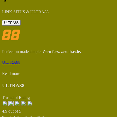
LINK SITUS & ULTRA88
ULTRA88
Perfection made simple.
Zero fees, zero hassle.
ULTRA88
Read more
ULTRA88
Trustpilot Rating
4.9 out of 5