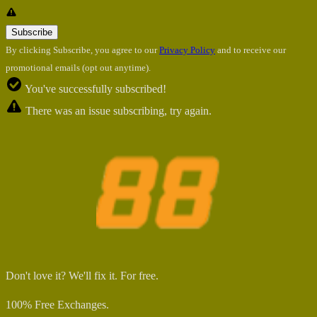
By clicking Subscribe, you agree to our
Privacy Policy
and to receive our
promotional emails (opt out anytime).
You've successfully subscribed!
There was an issue subscribing, try again.
Don't love it? We'll fix it. For free.
100% Free Exchanges.