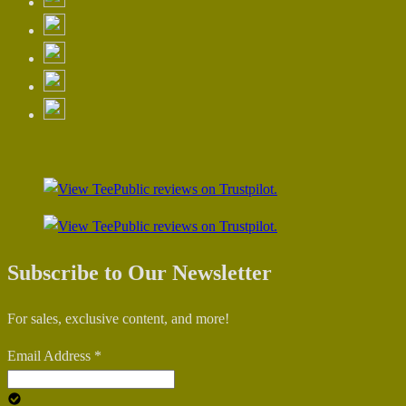
Subscribe to Our Newsletter
For sales, exclusive content, and more!
Email Address
*