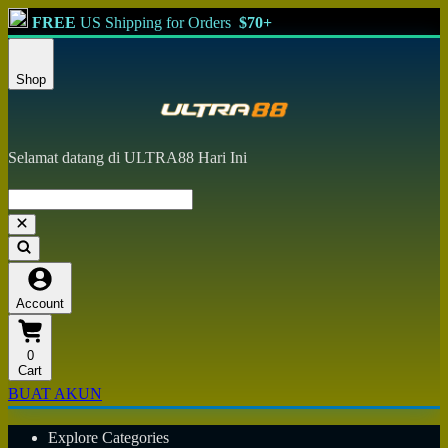
FREE
US Shipping for Orders
$70+
Shop
Selamat datang di ULTRA88 Hari Ini
Account
0
Cart
BUAT AKUN
Explore Categories