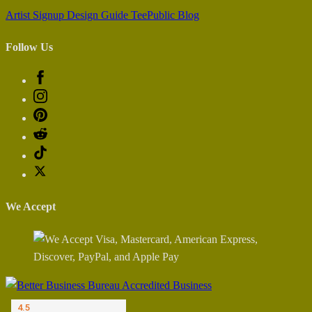
Artist Signup
Design Guide
TeePublic Blog
Follow Us
We Accept