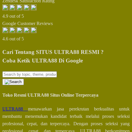
Zendesk Satisfaction Rating
4.9 out of 5
Google Customer Reviews
4.6 out of 5
Cari Tentang SITUS ULTRA88 RESMI ?
Coba Ketik ULTRA88 Di Google
Toko Resmi ULTRA88 Situs Online Terpercaya
ULTRA88
menawarkan jasa perekrutan berkualitas untuk
membantu menemukan kandidat terbaik melalui proses seleksi
profesional, cepat, dan terpercaya. Dengan proses seleksi yang
profesional, cepat, dan terpercaya, ULTRA88 berkomitmen